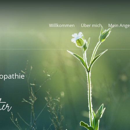
Willkommen
Über mich
Mein Ange
öopathie
her